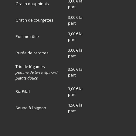
3,00 € la
Gratin dauphinois
part
3,00 € la
Gratin de courgettes
part
3,00 € la
Pomme rôtie
part
3,00 € la
Purée de carottes
part
Trio de légumes
3,50 € la
pomme de terre, épinard,
part
patate douce
3,00 € la
Riz Pilaf
part
1,50 € la
Soupe à l’oignon
part