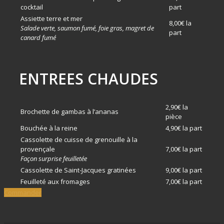
cocktail
part
Assiette terre et mer
8,00€ la
Salade verte, saumon fumé, foie gras, magret de
part
canard fumé
ENTREES CHAUDES
2,90€ la
Brochette de gambas à l’ananas
pièce
Bouchée à la reine
4,90€ la part
Cassolette de cuisse de grenouille à la
provençale
7,00€ la part
Façon surprise feuilletée
Cassolette de Saint-Jacques gratinées
9,00€ la part
Feuilleté aux fromages
7,00€ la part
Commander