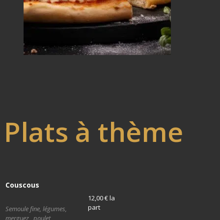
Plats à thème
Couscous
12,00 € la
part
Semoule fine, légumes,
merguez, poulet