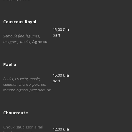
Couscous Royal
15,00 € la
part
Semoule fine, légumes,
merguez, poulet,
Agneau
Paella
15,00 € la
Poulet, crevette, moule,
part
calamar, chorizo, poivron,
tomate, oignon, petit pois, riz
Choucroute
Choux, saucisson à l’ail
12,00 € la