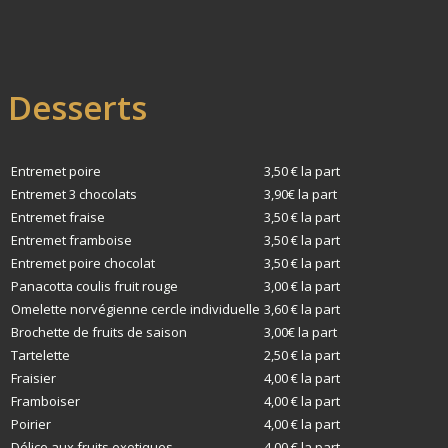
Desserts
Entremet poire
3,50 € la part
Entremet 3 chocolats
3,90€ la part
Entremet fraise
3,50 € la part
Entremet framboise
3,50 € la part
Entremet poire chocolat
3,50 € la part
Panacotta coulis fruit rouge
3,00 € la part
Omelette norvégienne cercle individuelle
3,60 € la part
Brochette de fruits de saison
3,00€ la part
Tartelette
2,50 € la part
Fraisier
4,00 € la part
Framboiser
4,00 € la part
Poirier
4,00 € la part
Délice aux fruits exotiques
4,00 € la part