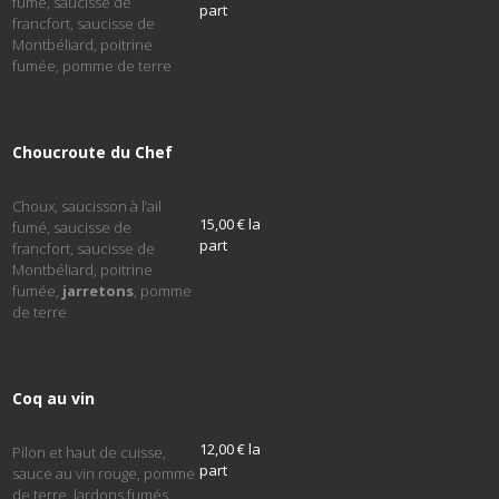
fumé, saucisse de
part
francfort, saucisse de
Montbéliard, poitrine
fumée, pomme de terre
Choucroute du Chef
Choux, saucisson à l’ail
15,00 € la
fumé, saucisse de
part
francfort, saucisse de
Montbéliard, poitrine
fumée,
jarretons
, pomme
de terre
Coq au vin
12,00 € la
Pilon et haut de cuisse,
part
sauce au vin rouge, pomme
de terre, lardons fumés,